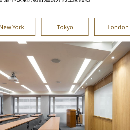
New York
Tokyo
London