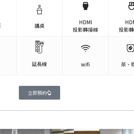
HDMI
HD
筆
講桌
投影轉接線
投影轉
延長線
wifi
茶、
立即預約