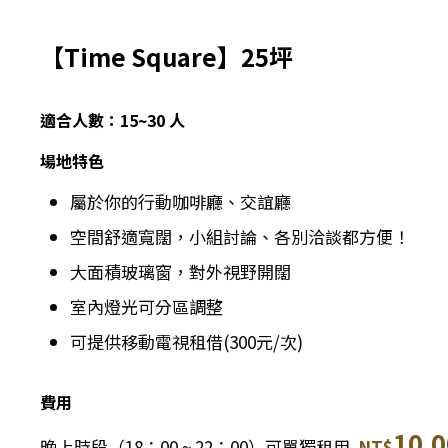
【Time Square】25坪
適合人數：15~30 人
場地特色
屬於你的行動咖啡廳、交誼廳
空間舒適寬闊
，小組討論、各別洽談都方便！
大面積玻璃窗，對外視野開闊
室內燈光可分區調整
可提供移動電視租借(300元/次)
費用
10,
晚上時段（18：00 ~ 22：00）可單獨租用
NT$