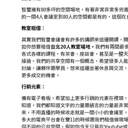
智璽擁有80多坪的空間場地，有著非常非常多完
的一間4人會議室到80人的空間都是有的，這個
教室租借：
其實我們智璽會議會有許多的講師來這邊開課，
如你想要租借
台北20人教室場地，
我們有兩間最
各式各樣的課程，有茶會、座談會，甚至是一整
接過。我們的共享空間有一個概念，希望很多人
討論，讓夥伴跟學員，想來這邊坐著休息與交流
更多成交的機會。
行銷元素：
備有電子看板，希望加上更多行銷的元素在裡頭
知道，我們都知道文字的力量跟語言的力量是非
來，不用直播的時候收走就是一間小小的會議室，我
多大的電商平台會在雙11的時候跟我們租借做現
供不同的公共空間，假如你今天只是在Youtub