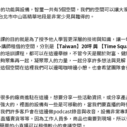
善的功能與設備，智璽一共有5個空間，我們的空間可以讓大
在台北市中山區精華地段是非常少見與難得的。
開課的目的就是為了授予他人學習更深層的技術與知識，讓一
多講師租借的空間，分別是
【Taiwan】20坪 與 【Time Squ
天的培訓課程，都可以在這邊舉辦，不管今天是關於財富、健
能夠聚集再一起，凝聚眾人的力量，一起分享許多想法與見解
，這個空間在這裡我們可以邊喝咖啡邊小憩。也會希望團隊會
，很多的廠商進駐在這邊，想要分享一些活動資訊，或分享產
常強大的，裡面的設備有一些是可移動的，當我們要直播的時
們許多客戶會在這邊做podcast錄音與收音，設備非常
場直播賣貨等等。因為工作人員多，商品也需要到現場，所以
e或簡單的小直播可以租借較小的會議空間。