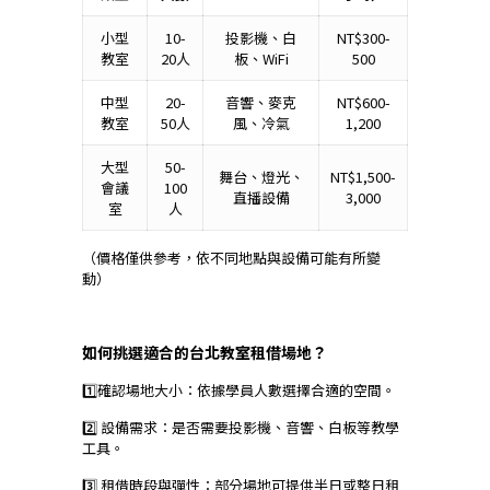
小型
10-
投影機、白
NT$300-
教室
20人
板、WiFi
500
中型
20-
音響、麥克
NT$600-
教室
50人
風、冷氣
1,200
大型
50-
舞台、燈光、
NT$1,500-
會議
100
直播設備
3,000
室
人
（價格僅供參考，依不同地點與設備可能有所變
動）
如何挑選適合的台北教室租借場地？
1️⃣確認場地大小：依據學員人數選擇合適的空間。
2️⃣ 設備需求：是否需要投影機、音響、白板等教學
工具。
3️⃣ 租借時段與彈性：部分場地可提供半日或整日租