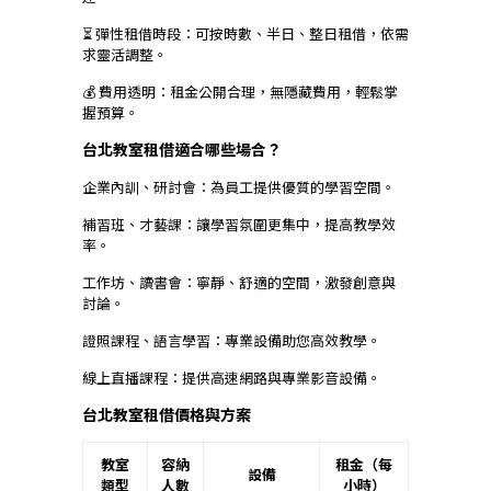
⏳ 彈性租借時段：可按時數、半日、整日租借，依需
求靈活調整。
💰 費用透明：租金公開合理，無隱藏費用，輕鬆掌
握預算。
台北教室租借適合哪些場合？
企業內訓、研討會：為員工提供優質的學習空間。
補習班、才藝課：讓學習氛圍更集中，提高教學效
率。
工作坊、讀書會：寧靜、舒適的空間，激發創意與
討論。
證照課程、語言學習：專業設備助您高效教學。
線上直播課程：提供高速網路與專業影音設備。
台北教室租借價格與方案
教室
容納
租金（每
設備
類型
人數
小時）